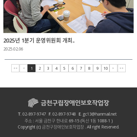
2025년 1분기 운영위원회 개최..
2025.02.06
1
2
3
4
5
6
7
8
9
10
T
. 02-897-9747
F
. 02-897-9748
E
. gc13@hanmail.net
주소 : 서울 금천구 한내로 69-15 (독산 1동 1088-1 )
Copyright (c) 금천구장애인보호작업장 . All right Reserved.